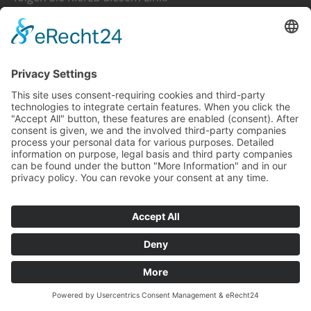
https://www.google.com/settings/ads/onweb/
.
Die Zusammenfassung der erfassten Daten in Ihrem
Google-Konto erfolgt ausschließlich auf Grundlage
Ihrer Einwilligung, die Sie bei Google abgeben oder
widerrufen können (Art. 6 Abs. 1 lit. a DSGVO). Bei
Datenerfassungsvorgängen, die nicht in Ihrem
Google-Konto zusammengeführt werden (z. B. weil Sie
kein Google-Konto haben oder der
Zusammenführung widersprochen haben) beruht die
Erfassung der Daten auf Art. 6 Abs. 1 lit. f DSGVO. Das
berechtigte Interesse ergibt sich daraus, dass der
Websitebetreiber ein Interesse an der
anonymisierten Analyse der Websitebesucher zu
Werbezwecken hat.
Weitergehende Informationen und die
Datenschutzbestimmungen finden Sie in der
Datenschutzerklärung von Google unter: