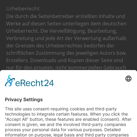
Urheberrecht
Die durch die Seitenbetreiber erstellten Inhalte und
Werke auf diesen Seiten unterliegen dem deutschen
Urheberrecht. Die Vervielfältigung, Bearbeitung,
Verbreitung und jede Art der Verwertung außerhalb
der Grenzen des Urheberrechtes bedürfen der
schriftlichen Zustimmung des jeweiligen Autors bzw.
Erstellers. Downloads und Kopien dieser Seite sind
nur für den privaten, nicht kommerziellen Gebrauch
gestattet.
Soweit die Inhalte auf dieser Seite nicht vom Betreiber
erstellt wurden, werden die Urheberrechte Dritter
beachtet. Insbesondere werden Inhalte Dritter als
solche gekennzeichnet. Sollten Sie trotzdem auf eine
Urheberrechtsverletzung aufmerksam werden, bitten
wir um einen entsprechenden Hinweis. Bei
Bekanntwerden von Rechtsverletzungen werden wir