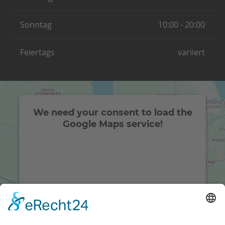
Sonntag
10:00 - 20:00
Feiertags
variiert
We need your consent to load the
Google Maps service!
We use a third party service to embed map
content that may collect data about your activity.
Please review the details and accept the service
to see this map.
More Information